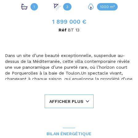
1
3
1000 m²
1 899 000 €
Réf
BT 13
Dans un site d’une beauté exceptionnelle, suspendue au-
dessus de la Méditerranée, cette villa contemporaine révèle
une vue panoramique d’une pureté rare, où l’horizon court
de Porquerolles à la baie de Toulon.Un spectacle vivant,
changeant à chaque saison, qui enveloppe la propriété d’une
atmosphère à la fois paisible et spectaculaire.
Une architecture contemporaine aux lignes intemporelles.
AFFICHER PLUS
Imaginée dans l’esprit des villas californiennes, la propriété
se distingue par son équilibre parfait entre sobriété
architecturale et puissance paysagère.Les lignes sont nettes,
les perspectives ouvertes, et les volumes baignés de lumière
grâce aux larges baies vitrées qui effacent la frontière entre
BILAN ÉNERGÉTIQUE
intérieur et extérieur.