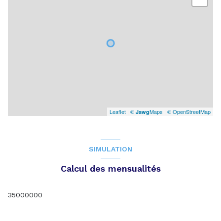
Leaflet
|
©
Maps
|
© OpenStreetMap
Jawg
SIMULATION
Calcul des mensualités
35000000