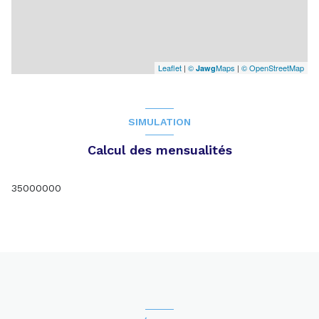
Leaflet
|
©
Maps
|
© OpenStreetMap
Jawg
SIMULATION
Calcul des mensualités
35000000